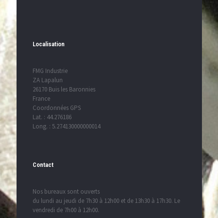
Localisation
FMG Industrie
ZA Lapalun
26170 Buis les Baronnies
France
Coordonnées GPS
Lat. : 44.276186
Long. : 5.274130000000014
Contact
Nos bureaux sont ouverts
du lundi au jeudi de 7h30 à 12h00 et de 13h30 à 17h30. Le
vendredi de 7h00 à 12h00.