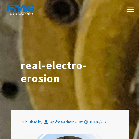
real-electro-
erosion
Published by
wp-fmg-admin26
at
07/06/2021