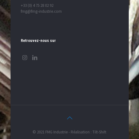
+33 (0) 4 75 28 02 92
fmg@fmg-industrie.com
Retrouvez-nous sur
© 2021 FMG Industrie - Réalisation : Tilt-Shift