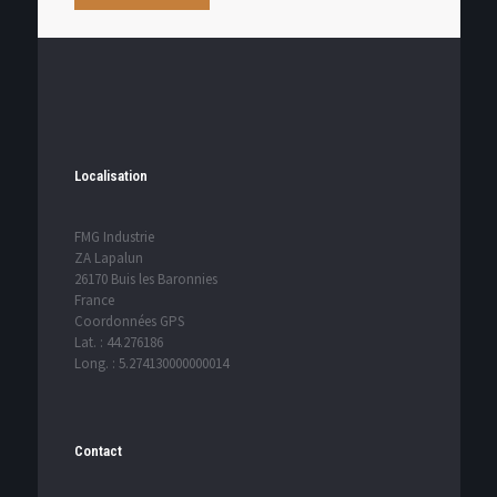
Localisation
FMG Industrie
ZA Lapalun
26170 Buis les Baronnies
France
Coordonnées GPS
Lat. : 44.276186
Long. : 5.274130000000014
Contact