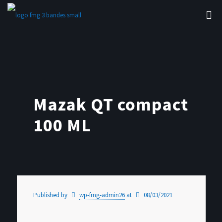
Mazak QT compact
100 ML
Published by
wp-fmg-admin26
at
08/03/2021