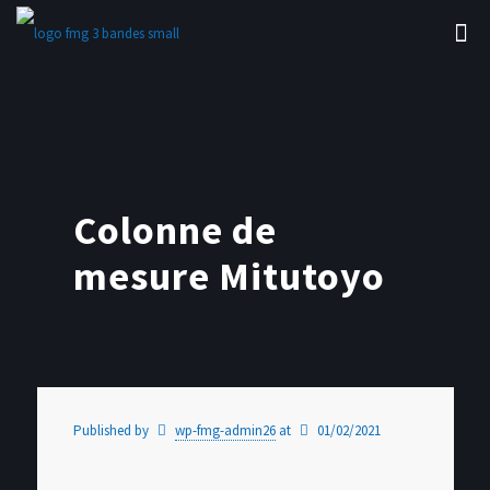
Colonne de
mesure Mitutoyo
Published by
wp-fmg-admin26
at
01/02/2021